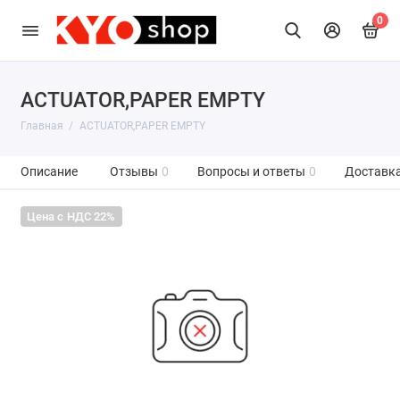
0
ACTUATOR,PAPER EMPTY
Главная
ACTUATOR,PAPER EMPTY
Описание
Отзывы
0
Вопросы и ответы
0
Доставка
Цена с НДС 22%