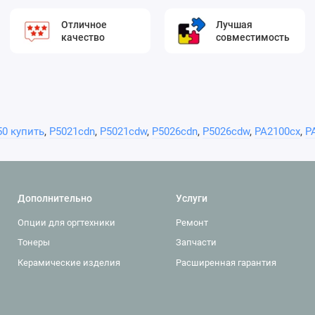
Отличное
Лучшая
качество
совместимость
50 купить
,
P5021cdn
,
P5021cdw
,
P5026cdn
,
P5026cdw
,
PA2100cx
,
P
Дополнительно
Услуги
Опции для оргтехники
Ремонт
Тонеры
Запчасти
Керамические изделия
Расширенная гарантия