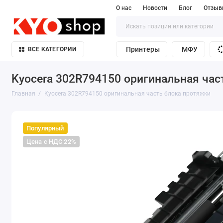
О нас
Новости
Блог
Отзыв
Принтеры
МФУ
ВСЕ КАТЕГОРИИ
Kyocera 302R794150 оригинальная час
Главная
Kyocera 302R794150 оригинальная часть блока протяжки
Популярный
Цена с НДС 22%