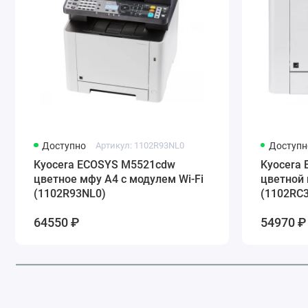
Доступно
Артикул: 1102R93NL0
Доступн
Kyocera ECOSYS M5521cdw
Kyocera
цветное мфу A4 с модулем Wi-Fi
цветной 
(1102R93NL0)
(1102RC
64550 ₽
54970 ₽