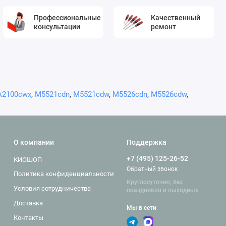
Профессиональные
Качественный
консультации
ремонт
A2100cwx
,
M5521cdn
,
M5521cdw
,
M5526cdn
,
M5526cdw
,
О компании
Поддержка
+7 (495) 125-26-52
КИОШОП
Обратный звонок
Политика конфиденциальности
Круглосуточно, без
Условия сотрудничества
праздников и выходных
Доставка
Мы в сети
Контакты