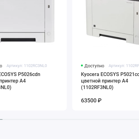
о
Артикул: 1102RC3NL0
Доступно
Артикул: 1102R
 ECOSYS P5026cdn
Kyocera ECOSYS P5021c
принтер A4
цветной принтер A4
3NL0)
(1102RF3NL0)
63500 ₽