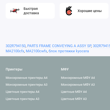
Быстрая
Хорошие цены
доставка
302R794150
,
PARTS FRAME CONVEYING A ASSY SP
,
302R7941
MA2100cfx
,
MA2100cwfx
,
блок протяжки kyocera
Принтеры
МФУ
Монохромные принтеры A4
Монохромные МФУ A4
Монохромные принтеры A3
Монохромные МФУ A3
Цветные принтеры A4
Цветные МФУ A4
Цветные принтеры A3
Цветные МФУ A3