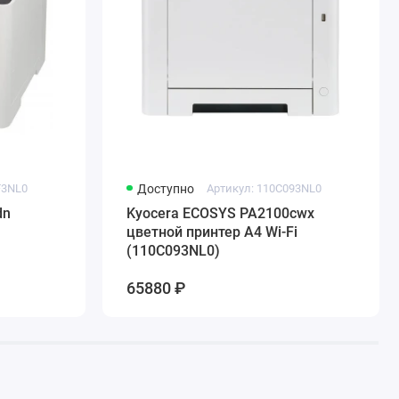
F3NL0
Доступно
Артикул: 110C093NL0
dn
Kyocera ECOSYS PA2100cwx
цветной принтер A4 Wi-Fi
(110C093NL0)
65880 ₽