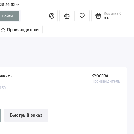
125-26-52
Корзина
0
Найти
0 ₽
Производители
KYOCERA
авнить
Производитель
150
Быстрый заказ