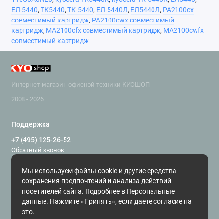
ЕЛ-5440
,
ТК5440
,
ТК-5440
,
ЕЛ-5440Л
,
ЕЛ5440Л
,
PA2100cx
совместимый картридж
,
PA2100cwx совместимый
картридж
,
MA2100cfx совместимый картридж
,
MA2100cwfx
совместимый картридж
Интернет-магазин офисной техники КИОШОП
2008 - 2026
Поддержка
+7 (495) 125-26-52
Обратный звонок
Круглосуточно, без праздников и выходных
Мы используем файлы cookie и другие средства
Мы в сети
сохранения предпочтений и анализа действий
посетителей сайта. Подробнее в
Персональные
данные
. Нажмите «Принять», если даете согласие на
это.