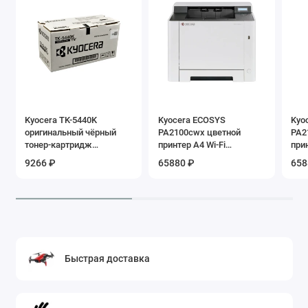
Kyocera TK-5440K
Kyocera ECOSYS
Kyo
оригинальный чёрный
PA2100cwx цветной
PA2
тонер-картридж
принтер A4 Wi-Fi
при
(1T0C0A0NL0)
(110C093NL0)
9266 ₽
65880 ₽
658
Быстрая доставка