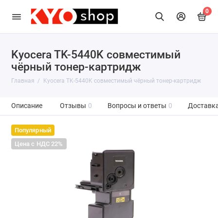
0
Kyocera TK-5440K совместимый
чёрный тонер-картридж
Главная
Kyocera TK-5440K совместимый чёрный тонер-картридж
Описание
Отзывы
0
Вопросы и ответы
0
Доставка
Популярный
Цена с НДС 22%